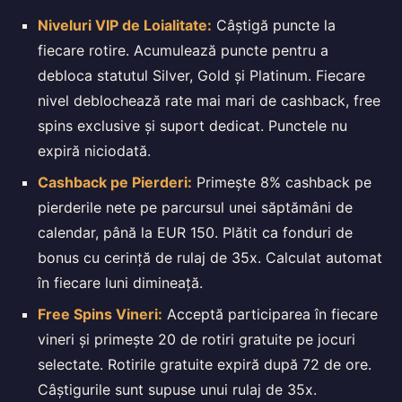
Niveluri VIP de Loialitate:
Câștigă puncte la
fiecare rotire. Acumulează puncte pentru a
debloca statutul Silver, Gold și Platinum. Fiecare
nivel deblochează rate mai mari de cashback, free
spins exclusive și suport dedicat. Punctele nu
expiră niciodată.
Cashback pe Pierderi:
Primește 8% cashback pe
pierderile nete pe parcursul unei săptămâni de
calendar, până la EUR 150. Plătit ca fonduri de
bonus cu cerință de rulaj de 35x. Calculat automat
în fiecare luni dimineață.
Free Spins Vineri:
Acceptă participarea în fiecare
vineri și primește 20 de rotiri gratuite pe jocuri
selectate. Rotirile gratuite expiră după 72 de ore.
Câștigurile sunt supuse unui rulaj de 35x.