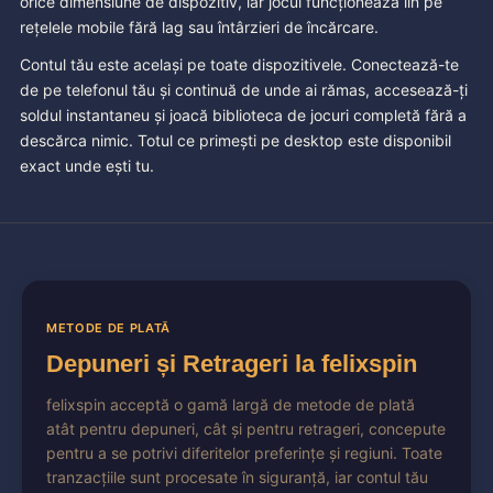
orice dimensiune de dispozitiv, iar jocul funcționează lin pe
rețelele mobile fără lag sau întârzieri de încărcare.
Contul tău este același pe toate dispozitivele. Conectează-te
de pe telefonul tău și continuă de unde ai rămas, accesează-ți
soldul instantaneu și joacă biblioteca de jocuri completă fără a
descărca nimic. Totul ce primești pe desktop este disponibil
exact unde ești tu.
METODE DE PLATĂ
Depuneri și Retrageri la felixspin
felixspin acceptă o gamă largă de metode de plată
atât pentru depuneri, cât și pentru retrageri, concepute
pentru a se potrivi diferitelor preferințe și regiuni. Toate
tranzacțiile sunt procesate în siguranță, iar contul tău