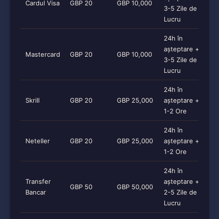
Cardul Visa
GBP 20
GBP 10,000
3-5 Zile de
pe
Lucru
24h în
așteptare +
R
Mastercard
GBP 20
GBP 10,000
3-5 Zile de
pe
Lucru
24h în
Op
Skrill
GBP 20
GBP 25,000
așteptare +
ce
1-2 Ore
ra
24h în
Op
Neteller
GBP 20
GBP 25,000
așteptare +
ce
1-2 Ore
ra
24h în
Transfer
așteptare +
Di
GBP 50
GBP 50,000
Bancar
2-5 Zile de
co
Lucru