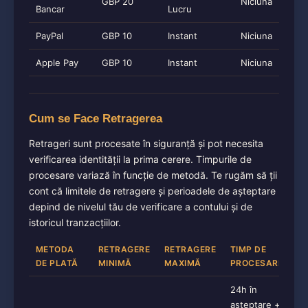
GBP 20
Niciuna
Bancar
Lucru
PayPal
GBP 10
Instant
Niciuna
Apple Pay
GBP 10
Instant
Niciuna
Cum se Face Retragerea
Retrageri sunt procesate în siguranță și pot necesita
verificarea identității la prima cerere. Timpurile de
procesare variază în funcție de metodă. Te rugăm să ții
cont că limitele de retragere și perioadele de așteptare
depind de nivelul tău de verificare a contului și de
istoricul tranzacțiilor.
METODA
RETRAGERE
RETRAGERE
TIMP DE
N
DE PLATĂ
MINIMĂ
MAXIMĂ
PROCESARE
24h în
așteptare +
R