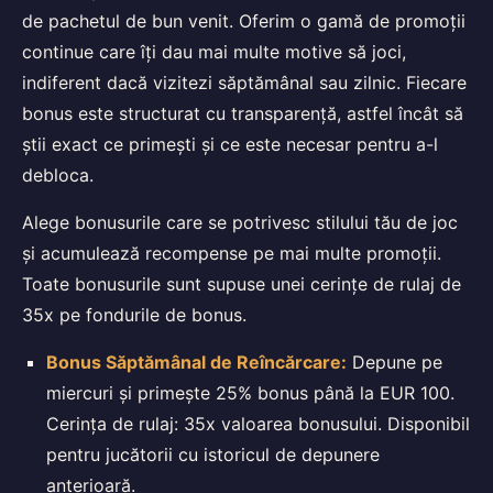
de pachetul de bun venit. Oferim o gamă de promoții
continue care îți dau mai multe motive să joci,
indiferent dacă vizitezi săptămânal sau zilnic. Fiecare
bonus este structurat cu transparență, astfel încât să
știi exact ce primești și ce este necesar pentru a-l
debloca.
Alege bonusurile care se potrivesc stilului tău de joc
și acumulează recompense pe mai multe promoții.
Toate bonusurile sunt supuse unei cerințe de rulaj de
35x pe fondurile de bonus.
Bonus Săptămânal de Reîncărcare:
Depune pe
miercuri și primește 25% bonus până la EUR 100.
Cerința de rulaj: 35x valoarea bonusului. Disponibil
pentru jucătorii cu istoricul de depunere
anterioară.