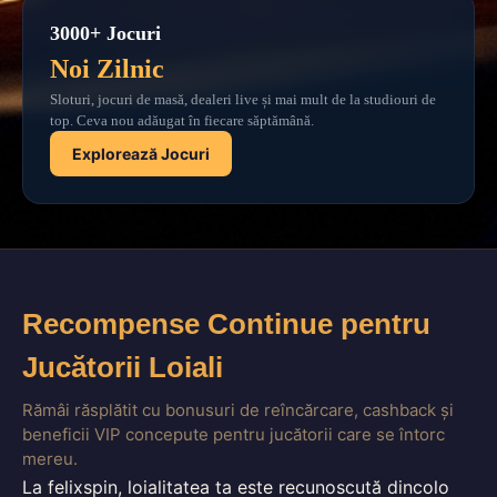
3000+ Jocuri
Noi Zilnic
Sloturi, jocuri de masă, dealeri live și mai mult de la studiouri de
top. Ceva nou adăugat în fiecare săptămână.
Explorează Jocuri
Recompense Continue pentru
Jucătorii Loiali
Rămâi răsplătit cu bonusuri de reîncărcare, cashback și
beneficii VIP concepute pentru jucătorii care se întorc
mereu.
La felixspin, loialitatea ta este recunoscută dincolo