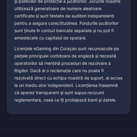
și politicilor de protecție a jucătorilor. Jocurile noastre
utilizează generatoare de numere aleatoare
certificate și sunt testate de auditori independenți
pentru a asigura corectitudinea. Fondurile jucătorilor
sunt ținute în conturi bancate separate și nu pot fi
amestecate cu capitalul de operare.
Licențele eGaming din Curaçao sunt recunoscute pe
piețele principale vorbitoare de engleză și necesită
operatorilor să mențină proceduri de rezolvare a
litigiilor. Dacă ai o reclamație care nu poate fi
rezolvată direct cu echipa noastră de suport, ai acces
la un mediu ator independent. Licențierea înseamnă
că operez transparent și sunt supus revizuirii
reglementare, ceea ce îți protejează banii și datele.