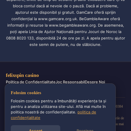
bloca contul dacă ai nevoie de o pauză. Dacă ai probleme,
ajutorul este disponibil și gratuit. GamCare oferă sprijin
confidențial la www.gamcare.org.uk. BeGambleAware oferă
informații și resurse la www.begambleaware.org. De asemenea,
poți apela Linia de Ajutor Națională pentru Jocuri de Noroc la
0808 8020 133, disponibilă 24 de ore pe zi. A apela pentru ajutor
este semn de putere, nu de slăbiciune.
felixspin casino
Politica de Confidențialitate
Joc Responsabil
Despre Noi
Contactează-ne
Folosim cookies
Folosim cookies pentru a îmbunătăți experiența ta și
pentru a analiza utilizarea site-ului. Află mai multe în
FelixSpin Casino este operat de FelixSpin N.V. sub licența numărul CUR/2021/0384
politica noastră de confidențialitate.
politica de
emisă de Comisia de Jocuri de Noroc din Curaçao. Jocurile de noroc pot fi
confidențialitate
dependență. Dacă ai nevoie de ajutor, contactează Consilul Național pentru Jocurile de
Noroc Problematice sau vizitează gambleresponsible.org. Trebuie să ai 18 ani sau mai
mult pentru a juca.
Accept
Respinge