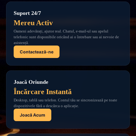
Suport 24/7
Mereu Activ
Oameni adevărați, ajutor real. Chatul, e-mail-ul sau apelul
telefonic sunt disponibile oricând ai o întrebare sau ai nevoie de
asistență.
Contactează-ne
Joacă Oriunde
Încărcare Instantă
Desktop, tablă sau telefon. Contul tău se sincronizează pe toate
dispozitivele fără a descărca o aplicație.
Joacă Acum