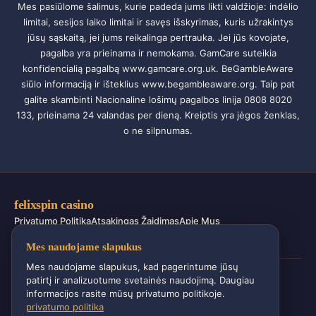
Mes pasiūlome šalimus, kurie padeda jums likti valdžioje: indėlio
limitai, sesijos laiko limitai ir savęs išskyrimas, kuris užrakintys
jūsų sąskaitą, jei jums reikalinga pertrauka. Jei jūs kovojate,
pagalba yra prieinama ir nemokama. GamCare suteikia
konfidencialią pagalbą www.gamcare.org.uk. BeGambleAware
siūlo informaciją ir išteklius www.begambleaware.org. Taip pat
galite skambinti Nacionaline lošimų pagalbos linija 0808 8020
133, prieinama 24 valandas per dieną. Kreiptis yra jėgos ženklas,
o ne silpnumas.
felixspin casino
Privatumo Politika
Atsakingas Žaidimas
Apie Mus
Susisiekite Su Mumis
Mes naudojame slapukus
Mes naudojame slapukus, kad pagerintume jūsų
patirtį ir analizuotume svetainės naudojimą. Daugiau
FelixSpin kazino yra valdomas FelixSpin N.V. pagal licencijos numerį
informacijos rasite mūsų privatumo politikoje.
CUR/2021/0384, išduotą Curação žaidimų komisijos. Žaidimas gali sukelti
privatumo politika
priklausomybę. Jei jums reikalinga pagalba, susisiekite su Nacionaline lošimų