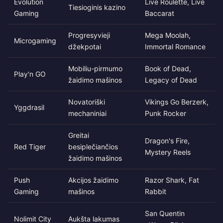
Evolution
Live Roulette, Live
Tiesioginis kazino
Gaming
Baccarat
Progresyvieji
Mega Moolah,
Microgaming
džekpotai
Immortal Romance
Mobiliu-pirmumo
Book of Dead,
Play'n GO
žaidimo mašinos
Legacy of Dead
Novatoriški
Vikings Go Berzerk,
Yggdrasil
mechaniniai
Punk Rocker
Greitai
Dragon's Fire,
Red Tiger
besiplečiančios
Mystery Reels
žaidimo mašinos
Push
Akcijos žaidimo
Razor Shark, Fat
Gaming
mašinos
Rabbit
San Quentin
Nolimit City
Aukšta lakumas