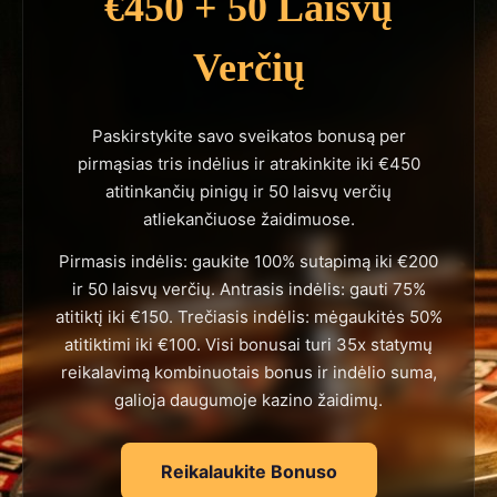
€450 + 50 Laisvų
Verčių
Paskirstykite savo sveikatos bonusą per
pirmąsias tris indėlius ir atrakinkite iki €450
atitinkančių pinigų ir 50 laisvų verčių
atliekančiuose žaidimuose.
Pirmasis indėlis: gaukite 100% sutapimą iki €200
ir 50 laisvų verčių. Antrasis indėlis: gauti 75%
atitiktį iki €150. Trečiasis indėlis: mėgaukitės 50%
atitiktimi iki €100. Visi bonusai turi 35x statymų
reikalavimą kombinuotais bonus ir indėlio suma,
galioja daugumoje kazino žaidimų.
Reikalaukite Bonuso