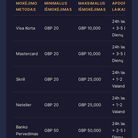
MOKĖJIMO
MINIMALUS
MAKSIMALUS
APDOROJIM
METODAS
IŠMOKĖJIMAS
IŠMOKĖJIMAS
LAIKAS
24h laukimas
Visa Korta
GBP 20
GBP 10,000
+ 3-5 Darbo
Dienų
24h laukimas
Mastercard
GBP 20
GBP 10,000
+ 3-5 Darbo
Dienų
24h laukimas
Skrill
GBP 20
GBP 25,000
+ 1-2
Valandos
24h laukimas
Neteller
GBP 20
GBP 25,000
+ 1-2
Valandos
24h laukimas
Banko
GBP 50
GBP 50,000
+ 2-5 Darbo
Pervedimas
Dienų