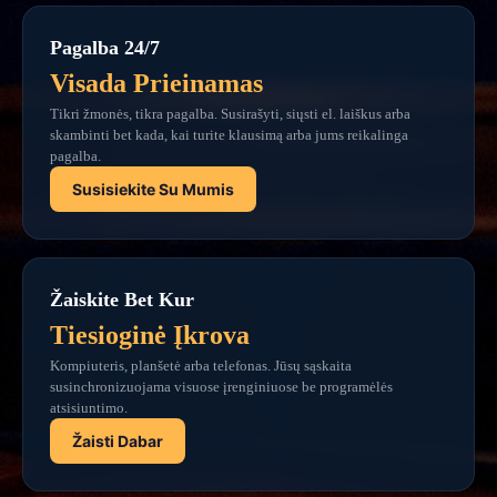
Pagalba 24/7
Visada Prieinamas
Tikri žmonės, tikra pagalba. Susirašyti, siųsti el. laiškus arba
skambinti bet kada, kai turite klausimą arba jums reikalinga
pagalba.
Susisiekite Su Mumis
Žaiskite Bet Kur
Tiesioginė Įkrova
Kompiuteris, planšetė arba telefonas. Jūsų sąskaita
susinchronizuojama visuose įrenginiuose be programėlės
atsisiuntimo.
Žaisti Dabar